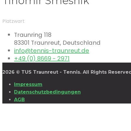
Tihomir Smesnik
Platzwart
Traunring 118
83301 Traunreut, Deutschland
info@tennis-traunreut.de
+49 (0) 8669 - 2971
2026 © TUS Traunreut - Tennis. All Rights Reserve
Impressum
Datenschutzbedingungen
AGB