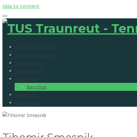
Skip to content
Abteilungsleitung
Trainingsangebot
Tennisplätze
Tennisstüberl
Aktuelles
Berichte
Mitglieder
Unser Team